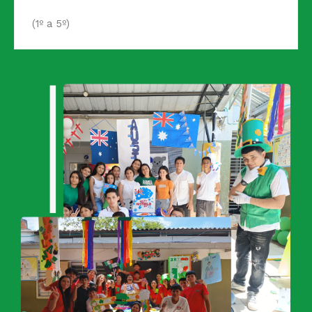
(1º a 5º)