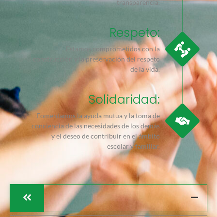
transparencia.
Respeto:
Estamos comprometidos con la
construcción y la preservación del respeto
de la vida.
Solidaridad:
Fomentamos la ayuda mutua y la toma de
conciencia de las necesidades de los demás
y el deseo de contribuir en el ámbito
escolar y familiar.