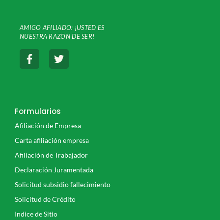
AMIGO AFILIADO: ¡USTED ES
NUESTRA
RAZON DE SER!
F
T
a
w
c
i
e
t
b
t
o
e
o
r
Formularios
k
Afiliación de Empresa
-
f
Carta afiliación empresa
Afiliación de Trabajador
Declaración Juramentada
Solicitud subsidio fallecimiento
Solicitud de Crédito
Indice de Sitio