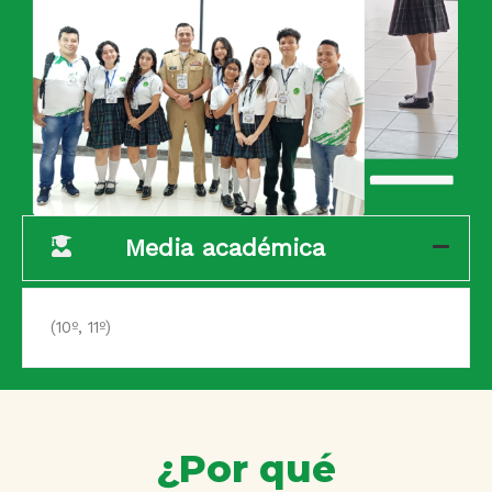
Media académica
(10º, 11º)
¿Por qué