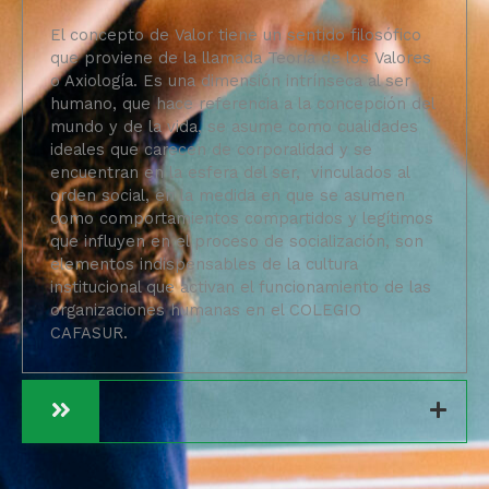
El concepto de Valor tiene un sentido filosófico
que proviene de la llamada Teoría de los Valores
o Axiología. Es una dimensión intrínseca al ser
humano, que hace referencia a la concepción del
mundo y de la vida, se asume como cualidades
ideales que carecen de corporalidad y se
encuentran en la esfera del ser, vinculados al
orden social, en la medida en que se asumen
como comportamientos compartidos y legítimos
que influyen en el proceso de socialización, son
elementos indispensables de la cultura
institucional que activan el funcionamiento de las
organizaciones humanas en el COLEGIO
CAFASUR.