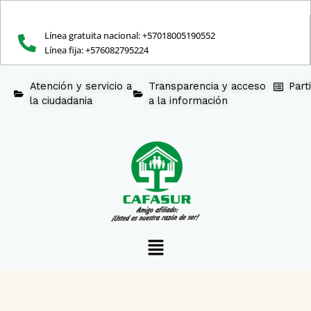
Ir
al
contenido
Línea gratuita nacional: +57018005190552
Línea fija: +576082795224
Atención y servicio a
Transparencia y acceso
Part
la ciudadania
a la información
Menú
Colegio
CAFASUR