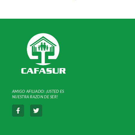
AMIGO AFILIADO: ¡USTED ES
NUESTRA
RAZON DE SER!
F
T
a
w
c
i
e
t
b
t