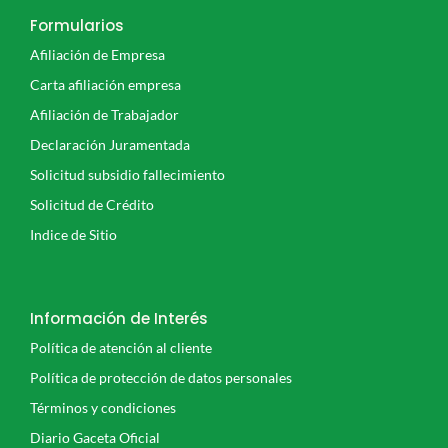
o
e
o
r
Formularios
k
Afiliación de Empresa
-
f
Carta afiliación empresa
Afiliación de Trabajador
Declaración Juramentada
Solicitud subsidio fallecimiento
Solicitud de Crédito
Indice de Sitio
Información de Interés
Política de atención al cliente
Política de protección de datos personales
Términos y condiciones
Diario Gaceta Oficial