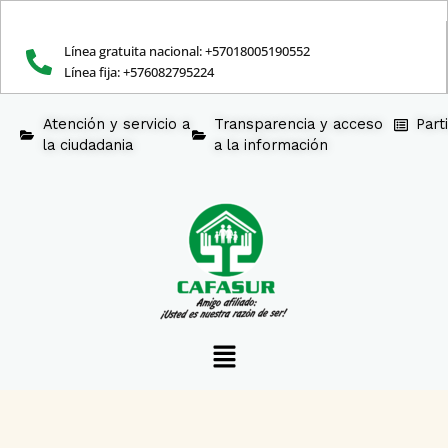
Ir
al
contenido
Línea gratuita nacional: +57018005190552
Línea fija: +576082795224
Atención y servicio a
Transparencia y acceso
Part
la ciudadania
a la información
Menú
Vivienda
Familiar