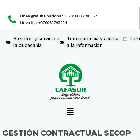
Ir
al
contenido
Línea gratuita nacional: +57018005190552
Línea fija: +576082795224
Atención y servicio a
Transparencia y acceso
Part
la ciudadania
a la información
Menú
GESTIÓN CONTRACTUAL SECOP