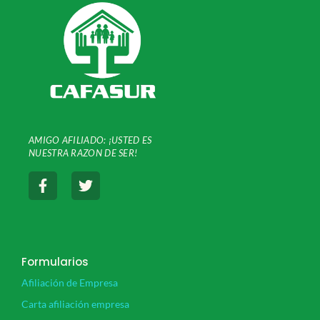
AMIGO AFILIADO: ¡USTED ES
NUESTRA
RAZON DE SER!
F
T
a
w
c
i
e
t
b
t
o
e
o
r
Formularios
k
Afiliación de Empresa
-
f
Carta afiliación empresa